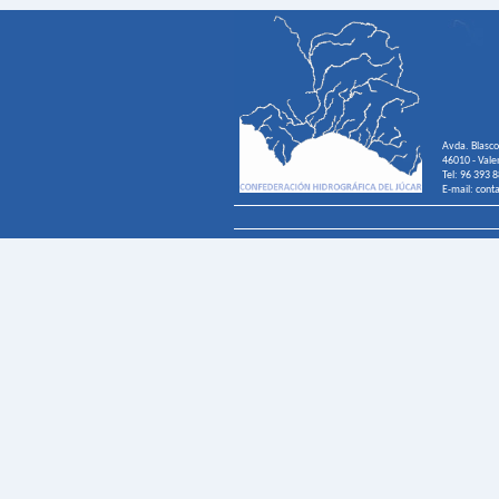
Avda. Blasco
46010 - Vale
Tel: 96 393 
E-mail: cont