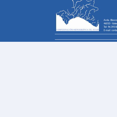
Avda. Blasco
46010 - Vale
Tel: 96 393 
E-mail: cont