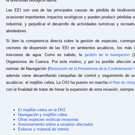
la diversidad biológica nativa”.
Las EEI son una de las principales causas de pérdida de biodivers
ocasionan importantes impactos ecológicos y pueden producir pérdidas e
industrial, y perjudicar el desarrollo de actividades turísticas y recre
alrededores.
Si bien la competencia directa sobre la gestión de especies, corres
vectores de dispersión de las EEI en ambientes acuáticos, los más i
trasvases de agua. Como es sabido, la
(1
gestión de la navegacion
Organismos de Cuenca. Por este motivo, y por su posible afección a
normas de Navegación (
Resolución de la Presidencia de la Confederación H
además viene desarrollando campañas de control y seguimiento de u
acuáticos: el mejillón cebra. La CHJ ha puesto en marcha
el Plan de choq
con la finalidad de tratar de frenar la expansión de esta invasión, siemp
El mejillón cebra en la DHJ
Navegación y mejillón cebra
Otras especies exóticas invasoras
Asesoramiento online a usuarios afectados
Enlaces y material de interés