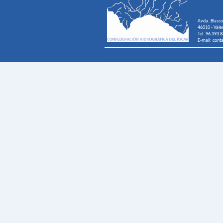
Avda. Blasco
46010 - Vale
Tel: 96 393 
E-mail: cont