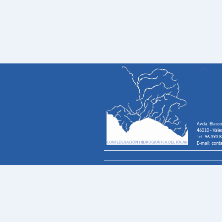
Avda. Blasco
46010 - Vale
Tel: 96 393 
E-mail: cont