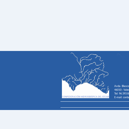
Avda. Blasco
46010 - Vale
Tel: 96 393 
E-mail: cont