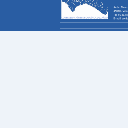
Avda. Blasco
46010 - Vale
Tel: 96 393 
E-mail: cont