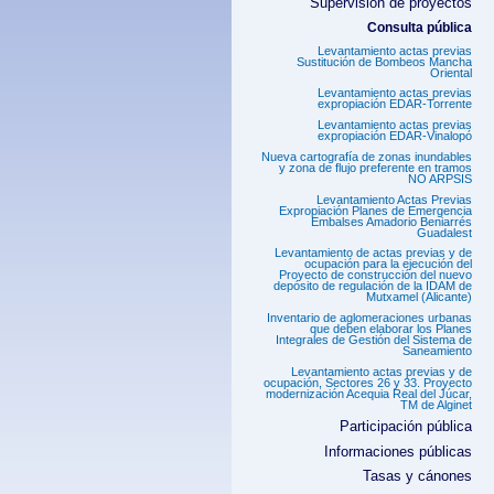
Supervisión de proyectos
Consulta pública
Levantamiento actas previas
Sustitución de Bombeos Mancha
Oriental
Levantamiento actas previas
expropiación EDAR-Torrente
Levantamiento actas previas
expropiación EDAR-Vinalopó
Nueva cartografía de zonas inundables
y zona de flujo preferente en tramos
NO ARPSIS
Levantamiento Actas Previas
Expropiación Planes de Emergencia
Embalses Amadorio Beniarrés
Guadalest
Levantamiento de actas previas y de
ocupación para la ejecución del
Proyecto de construcción del nuevo
depósito de regulación de la IDAM de
Mutxamel (Alicante)
Inventario de aglomeraciones urbanas
que deben elaborar los Planes
Integrales de Gestión del Sistema de
Saneamiento
Levantamiento actas previas y de
ocupación, Sectores 26 y 33. Proyecto
modernización Acequia Real del Júcar,
TM de Alginet
Participación pública
Informaciones públicas
Tasas y cánones