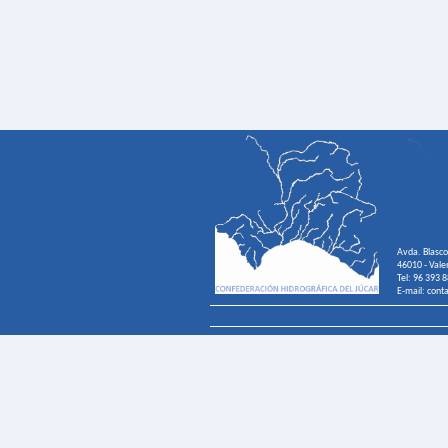
Avda. Blasco
46010 - Vale
Tel: 96 393 
E-mail: cont